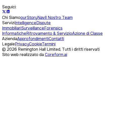
Seguici:
Chi Siamo
ourStoryNav
Il Nostro Team
Servizi
Intelligence
Dispute
Immobiliari
Surveillance
Forensics
Informatiche
Ritrovamento & Servizio
Azione di Classe
Azienda
Approfondimenti
Contatti
Legale
Privacy
Cookie
Termini
©
2026
Remington Hall Limited,
Tutti i diritti riservati
Sito web realizzato da
Coreform.ai