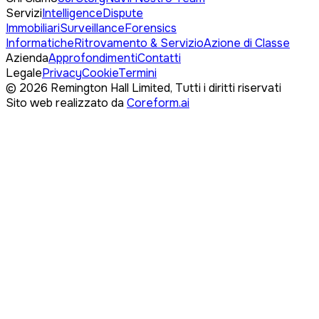
Servizi
Intelligence
Dispute
Immobiliari
Surveillance
Forensics
Informatiche
Ritrovamento & Servizio
Azione di Classe
Azienda
Approfondimenti
Contatti
Legale
Privacy
Cookie
Termini
©
2026
Remington Hall Limited,
Tutti i diritti riservati
Sito web realizzato da
Coreform.ai