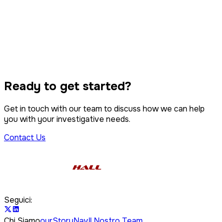
Dispute Immobiliari
Violazione della proprietà intellettuale
Sorveglianza
Tracciamento e Notificazione
Azione Collettiva
Ready to get started?
Forensica Informatica
Get in touch with our team to discuss how we can help
you with your investigative needs.
Contact Us
Seguici:
Chi Siamo
ourStoryNav
Il Nostro Team