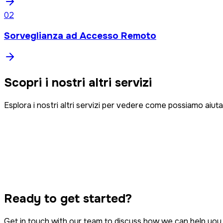
0
2
Sorveglianza ad Accesso Remoto
Scopri i nostri altri servizi
Esplora i nostri altri servizi per vedere come possiamo aiuta
Intelligence
Dispute Immobiliari
Violazione della proprietà intellettuale
Tracciamento e Notificazione
Azione Collettiva
Ready to get started?
Forensica Informatica
Get in touch with our team to discuss how we can help you 