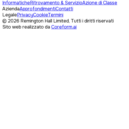
Informatiche
Ritrovamento & Servizio
Azione di Classe
Azienda
Approfondimenti
Contatti
Legale
Privacy
Cookie
Termini
©
2026
Remington Hall Limited,
Tutti i diritti riservati
Sito web realizzato da
Coreform.ai