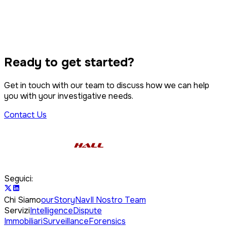
Intelligence
Dispute Immobiliari
Violazione della proprietà intellettuale
Tracciamento e Notificazione
Azione Collettiva
Ready to get started?
Forensica Informatica
Get in touch with our team to discuss how we can help
you with your investigative needs.
Contact Us
Seguici:
Chi Siamo
ourStoryNav
Il Nostro Team
Servizi
Intelligence
Dispute
Immobiliari
Surveillance
Forensics