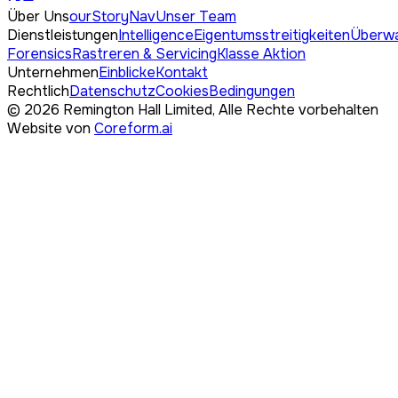
Über Uns
ourStoryNav
Unser Team
Dienstleistungen
Intelligence
Eigentumsstreitigkeiten
Überw
Forensics
Rastreren & Servicing
Klasse Aktion
Unternehmen
Einblicke
Kontakt
Rechtlich
Datenschutz
Cookies
Bedingungen
©
2026
Remington Hall Limited,
Alle Rechte vorbehalten
Website von
Coreform.ai