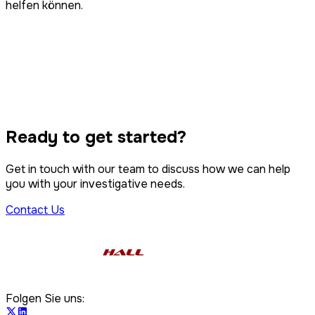
helfen können.
Eigentumsstreitigkeiten
IP-Verletzung
Überwachung
Verfolgung und Service
Kollektivklage
Ready to get started?
Computer-Forense
Get in touch with our team to discuss how we can help
you with your investigative needs.
Contact Us
Folgen Sie uns: