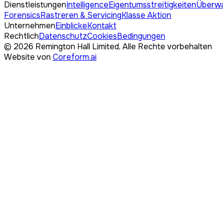
Dienstleistungen
Intelligence
Eigentumsstreitigkeiten
Überw
Forensics
Rastreren & Servicing
Klasse Aktion
Unternehmen
Einblicke
Kontakt
Rechtlich
Datenschutz
Cookies
Bedingungen
©
2026
Remington Hall Limited,
Alle Rechte vorbehalten
Website von
Coreform.ai