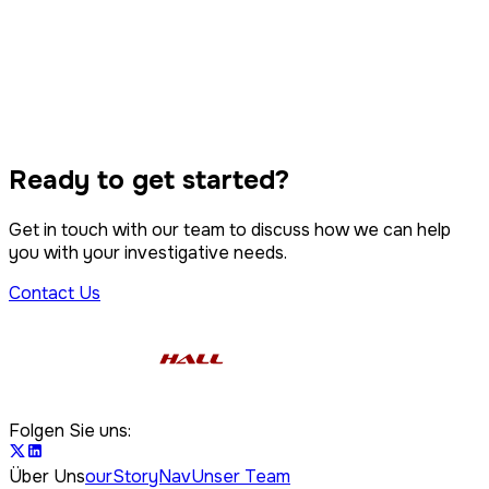
Eigentumsstreitigkeiten
IP-Verletzung
Überwachung
Verfolgung und Service
Kollektivklage
Ready to get started?
Computer-Forense
Get in touch with our team to discuss how we can help
you with your investigative needs.
Contact Us
Folgen Sie uns:
Über Uns
ourStoryNav
Unser Team